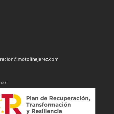
racion@motolinejerez.com
mpra