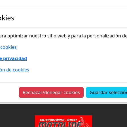
Inicio
Quienes Somos
Tiend
okies
Accede a tu cuenta
ara optimizar nuestro sitio web y para la personalización d
 cookies
Usuario
e privacidad
Contraseña
ión de cookies
Acceder
Crea tu cuenta
Rechazar/denegar cookies
Guardar selecció